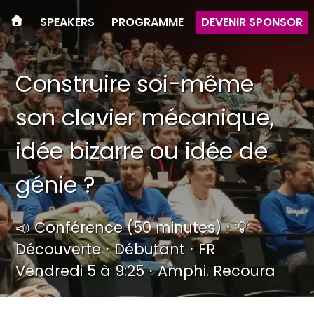
SPEAKERS
PROGRAMME
DEVENIR SPONSOR
Construire soi-même
son clavier mécanique,
idée bizarre ou idée de
génie ?
📣 Conférence (50 minutes) ⋅ 💡
Découverte ⋅ Débutant ⋅ FR
Vendredi 5 à 9:25 ⋅ Amphi. Recoura