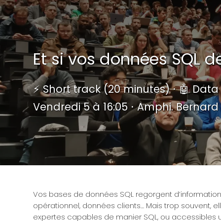
Et si vos données SQL de
⚡️ Short track (20 minutes) ⋅ 🤖 Data
Vendredi 5 à 16:05 ⋅ Amphi. Bernard
Vos bases de données SQL regorgent d’informations
opérationnel, données clients… Mais trop souvent, 
expertes capables de manier SQL, ou accessibles un