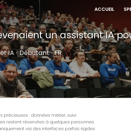
ACCUEIL
SP
venaient un assistant IA pou
 et IA ⋅ Débutant ⋅ FR
 précieuses : données métier, suivi
elles restent réservées à quelques personnes
iquement via des interfaces parfois rigides